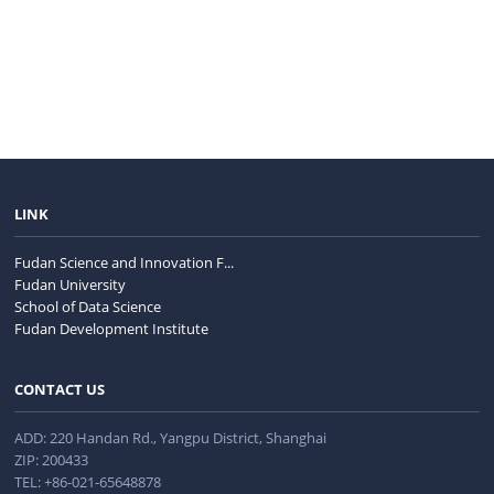
LINK
Fudan Science and Innovation F...
Fudan University
School of Data Science
Fudan Development Institute
CONTACT US
ADD: 220 Handan Rd., Yangpu District, Shanghai
ZIP: 200433
TEL: +86-021-65648878